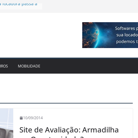
mplia presença no
lagos
ivo bate recorde
$ 1bi no 2T26 e
ento
mam parceria para
de veículos
a locadora passa a
RROS
MOBILIDADE
10/09/2014
Site de Avaliação: Armadilha