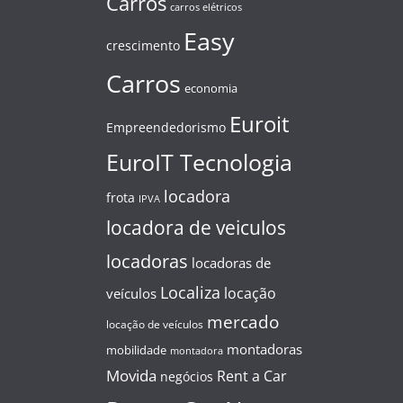
Carros
carros elétricos
Easy
crescimento
Carros
economia
Euroit
Empreendedorismo
EuroIT Tecnologia
locadora
frota
IPVA
locadora de veiculos
locadoras
locadoras de
Localiza
locação
veículos
mercado
locação de veículos
montadoras
mobilidade
montadora
Movida
Rent a Car
negócios