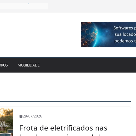
a R$ 1bi no 2T26 e
cimento
firmam parceria para
ão de veículos
 executiva para o RJ e
cido leva Localiza
aminhões ao Sul
e da locadora passa a
RROS
MOBILIDADE
29/07/2026
Frota de eletrificados nas