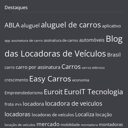
Destaques
aluguel de carros
ABLA
aluguel
aplicativo
Blog
automóveis
assinatura de carros
assinatura de carro
app
das Locadoras de Veículos
Brasil
Carros
carro por assinatura
carro
carros elétricos
Easy Carros
crescimento
economia
EuroIT Tecnologia
Euroit
Empreendedorismo
locadora de veiculos
locadora
frota
IPVA
locadoras
Localiza
locação
locadoras de veículos
mercado
montadoras
mobilidade
locação de veículos
montadora