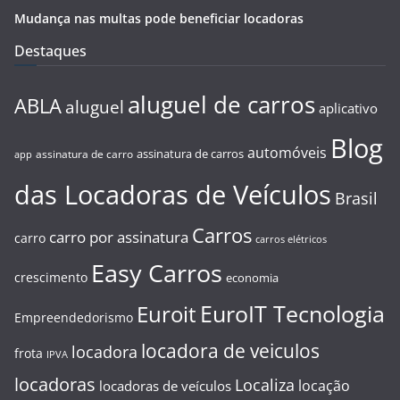
Mudança nas multas pode beneficiar locadoras
Destaques
aluguel de carros
ABLA
aluguel
aplicativo
Blog
automóveis
assinatura de carros
assinatura de carro
app
das Locadoras de Veículos
Brasil
Carros
carro por assinatura
carro
carros elétricos
Easy Carros
crescimento
economia
EuroIT Tecnologia
Euroit
Empreendedorismo
locadora de veiculos
locadora
frota
IPVA
locadoras
Localiza
locação
locadoras de veículos