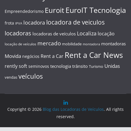
EuroIT Tecnologia
Euroit
Empreendedorismo
locadora de veiculos
locadora
frota
IPVA
locadoras
Localiza
locação
locadoras de veículos
mercado
montadoras
mobilidade
locação de veículos
montadora
Rent a Car News
Movida
Rent a Car
negócios
Unidas
rently soft
tecnologia
trânsito
seminovos
Turismo
veículos
vendas
Copyright © 2026
Blog das Locadoras de Veículos
. All rights
reserved.