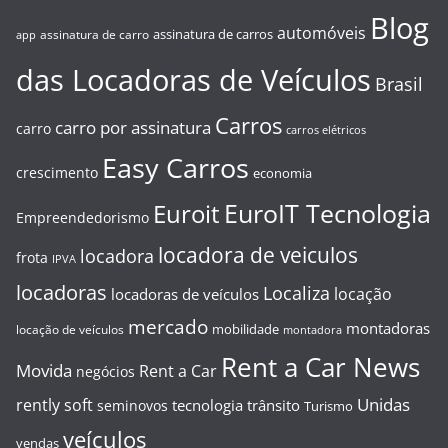
Blog
automóveis
assinatura de carros
assinatura de carro
app
das Locadoras de Veículos
Brasil
Carros
carro por assinatura
carro
carros elétricos
Easy Carros
crescimento
economia
EuroIT Tecnologia
Euroit
Empreendedorismo
locadora de veiculos
locadora
frota
IPVA
locadoras
Localiza
locação
locadoras de veículos
mercado
montadoras
mobilidade
locação de veículos
montadora
Rent a Car News
Movida
Rent a Car
negócios
Unidas
rently soft
tecnologia
trânsito
seminovos
Turismo
veículos
vendas