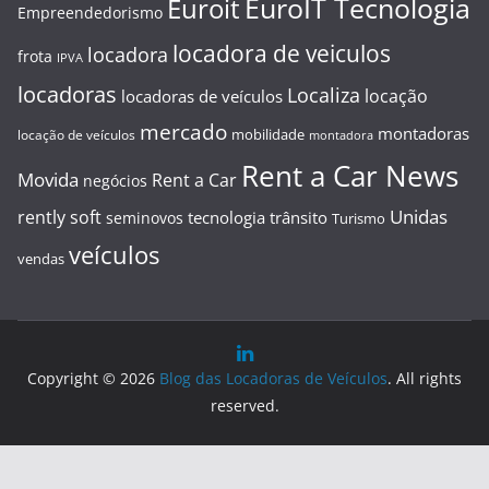
EuroIT Tecnologia
Euroit
Empreendedorismo
locadora de veiculos
locadora
frota
IPVA
locadoras
Localiza
locação
locadoras de veículos
mercado
montadoras
mobilidade
locação de veículos
montadora
Rent a Car News
Movida
Rent a Car
negócios
Unidas
rently soft
tecnologia
trânsito
seminovos
Turismo
veículos
vendas
Copyright © 2026
Blog das Locadoras de Veículos
. All rights
reserved.