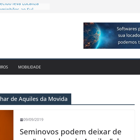
e dois anos ganham
cado
dotam novo modelo de
scos e fragilidades da
utária – EC 132/2023
e 15% com turismo e
nsão
cido leva Localiza
aminhões ao Sul
RROS
MOBILIDADE
har de Aquiles da Movida
09/09/2019
Seminovos podem deixar de