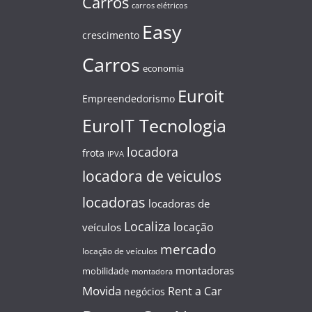
Carros
carros elétricos
Easy
crescimento
Carros
economia
Euroit
Empreendedorismo
EuroIT Tecnologia
locadora
frota
IPVA
locadora de veiculos
locadoras
locadoras de
Localiza
locação
veículos
mercado
locação de veículos
montadoras
mobilidade
montadora
Movida
Rent a Car
negócios