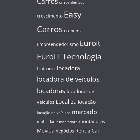
Carros
carros elétricos
Easy
crescimento
Carros
economia
Euroit
Empreendedorismo
EuroIT Tecnologia
locadora
frota
IPVA
locadora de veiculos
locadoras
locadoras de
Localiza
locação
veículos
mercado
locação de veículos
montadoras
mobilidade
montadora
Movida
Rent a Car
negócios