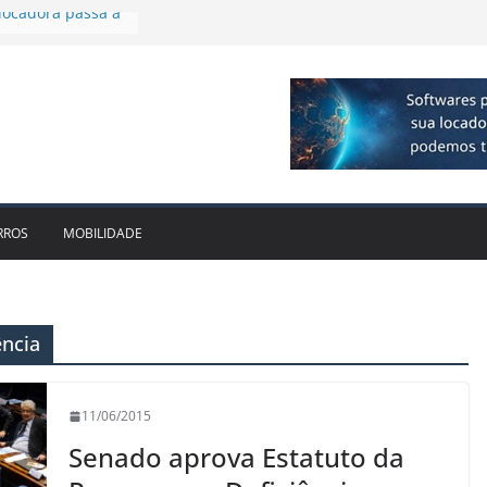
plia presença no
agos
vo bate recorde
1bi no 2T26 e
to
am parceria para
e veículos
locadora passa a
RROS
MOBILIDADE
ência
11/06/2015
Senado aprova Estatuto da