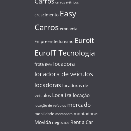
Carros
carros elétricos
Easy
crescimento
Carros
economia
Euroit
Empreendedorismo
EuroIT Tecnologia
locadora
frota
IPVA
locadora de veiculos
locadoras
locadoras de
Localiza
locação
veículos
mercado
locação de veículos
montadoras
mobilidade
montadora
Movida
Rent a Car
negócios