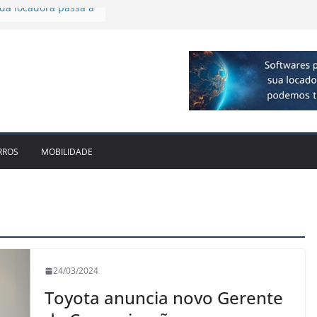
 R$ 1bi no 2T26 e
imento
irmam parceria para
o de veículos
executiva para o RJ e
ido leva Localiza
inhões ao Sul
da locadora passa a
RROS
MOBILIDADE
24/03/2024
Toyota anuncia novo Gerente