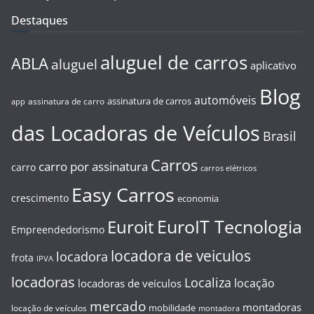
Destaques
aluguel de carros
ABLA
aluguel
aplicativo
Blog
automóveis
assinatura de carros
assinatura de carro
app
das Locadoras de Veículos
Brasil
Carros
carro por assinatura
carro
carros elétricos
Easy Carros
crescimento
economia
EuroIT Tecnologia
Euroit
Empreendedorismo
locadora de veiculos
locadora
frota
IPVA
locadoras
Localiza
locação
locadoras de veículos
mercado
montadoras
mobilidade
locação de veículos
montadora