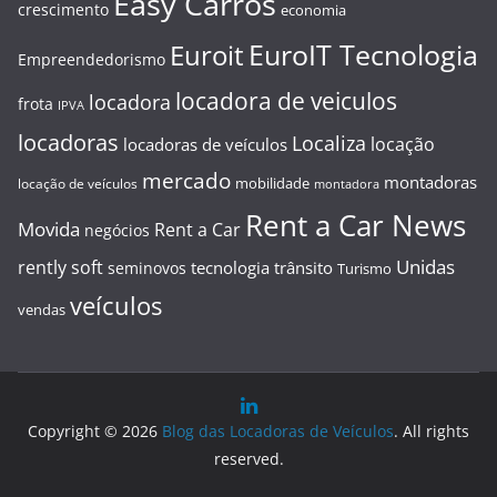
Easy Carros
crescimento
economia
EuroIT Tecnologia
Euroit
Empreendedorismo
locadora de veiculos
locadora
frota
IPVA
locadoras
Localiza
locação
locadoras de veículos
mercado
montadoras
mobilidade
locação de veículos
montadora
Rent a Car News
Movida
Rent a Car
negócios
Unidas
rently soft
tecnologia
trânsito
seminovos
Turismo
veículos
vendas
Copyright © 2026
Blog das Locadoras de Veículos
. All rights
reserved.