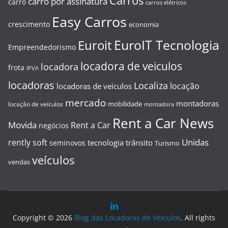
Carros
carro por assinatura
carro
carros elétricos
Easy Carros
crescimento
economia
EuroIT Tecnologia
Euroit
Empreendedorismo
locadora de veiculos
locadora
frota
IPVA
locadoras
Localiza
locação
locadoras de veículos
mercado
montadoras
mobilidade
locação de veículos
montadora
Rent a Car News
Movida
Rent a Car
negócios
Unidas
rently soft
tecnologia
trânsito
seminovos
Turismo
veículos
vendas
Copyright © 2026
Blog das Locadoras de Veículos
. All rights