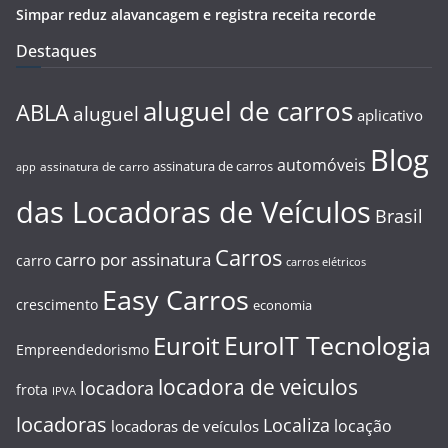
Simpar reduz alavancagem e registra receita recorde
Destaques
aluguel de carros
ABLA
aluguel
aplicativo
Blog
automóveis
assinatura de carros
assinatura de carro
app
das Locadoras de Veículos
Brasil
Carros
carro por assinatura
carro
carros elétricos
Easy Carros
crescimento
economia
EuroIT Tecnologia
Euroit
Empreendedorismo
locadora de veiculos
locadora
frota
IPVA
locadoras
Localiza
locação
locadoras de veículos