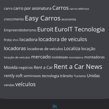
Carros
carro por assinatura
carro
carros elétricos
Easy Carros
crescimento
economia
EuroIT Tecnologia
Euroit
Empreendedorismo
locadora de veiculos
locadora
frota
IPVA
locadoras
Localiza
locação
locadoras de veículos
mercado
montadoras
mobilidade
locação de veículos
montadora
Rent a Car News
Movida
Rent a Car
negócios
Unidas
rently soft
tecnologia
trânsito
seminovos
Turismo
veículos
vendas