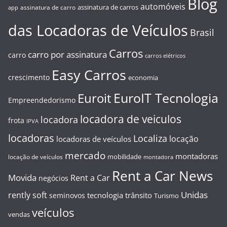
Blog
automóveis
assinatura de carros
assinatura de carro
app
das Locadoras de Veículos
Brasil
Carros
carro por assinatura
carro
carros elétricos
Easy Carros
crescimento
economia
EuroIT Tecnologia
Euroit
Empreendedorismo
locadora de veiculos
locadora
frota
IPVA
locadoras
Localiza
locação
locadoras de veículos
mercado
montadoras
mobilidade
locação de veículos
montadora
Rent a Car News
Movida
Rent a Car
negócios
Unidas
rently soft
tecnologia
trânsito
seminovos
Turismo
veículos
vendas