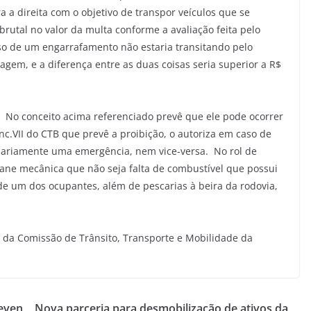
 a direita com o objetivo de transpor veículos que se
rutal no valor da multa conforme a avaliação feita pelo
aso de um engarrafamento não estaria transitando pelo
gem, e a diferença entre as duas coisas seria superior a R$
 No conceito acima referenciado prevê que ele pode ocorrer
nc.VII do CTB que prevê a proibição, o autoriza em caso de
ssariamente uma emergência, nem vice-versa. No rol de
ane mecânica que não seja falta de combustível que possui
 de um dos ocupantes, além de pescarias à beira da rodovia,
da Comissão de Trânsito, Transporte e Mobilidade da
reven
Nova parceria para desmobilização de ativos da