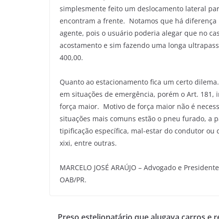
simplesmente feito um deslocamento lateral para
encontram a frente. Notamos que há diferença b
agente, pois o usuário poderia alegar que no c
acostamento e sim fazendo uma longa ultrapassa
400,00.
Quanto ao estacionamento fica um certo dilema.
em situações de emergência, porém o Art. 181, i
força maior. Motivo de força maior não é nece
situações mais comuns estão o pneu furado, a p
tipificação específica, mal-estar do condutor ou
xixi, entre outras.
MARCELO JOSÉ ARAÚJO – Advogado e Presidente 
OAB/PR.
Preso estelionatário que alugava carros e 