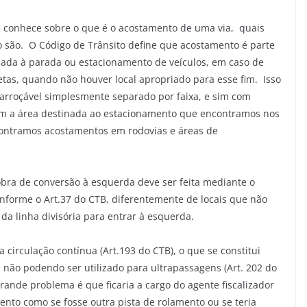
e conhece sobre o que é o acostamento de uma via, quais
o são. O Código de Trânsito define que acostamento é parte
inada à parada ou estacionamento de veículos, em caso de
letas, quando não houver local apropriado para esse fim. Isso
carroçável simplesmente separado por faixa, e sim com
com a área destinada ao estacionamento que encontramos nos
contramos acostamentos em rodovias e áreas de
bra de conversão à esquerda deve ser feita mediante o
nforme o Art.37 do CTB, diferentemente de locais que não
da linha divisória para entrar à esquerda.
irculação contínua (Art.193 do CTB), o que se constitui
 não podendo ser utilizado para ultrapassagens (Art. 202 do
grande problema é que ficaria a cargo do agente fiscalizador
mento como se fosse outra pista de rolamento ou se teria