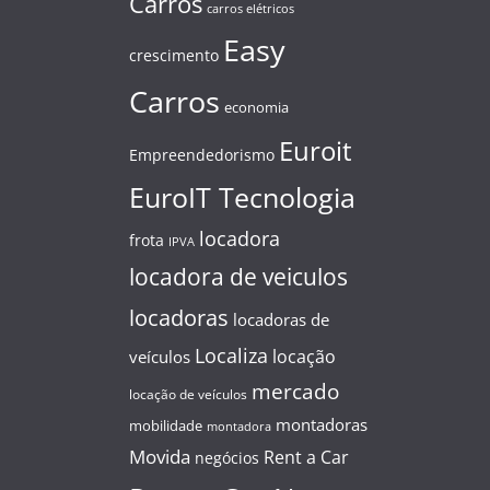
Carros
carros elétricos
Easy
crescimento
Carros
economia
Euroit
Empreendedorismo
EuroIT Tecnologia
locadora
frota
IPVA
locadora de veiculos
locadoras
locadoras de
Localiza
locação
veículos
mercado
locação de veículos
montadoras
mobilidade
montadora
Movida
Rent a Car
negócios