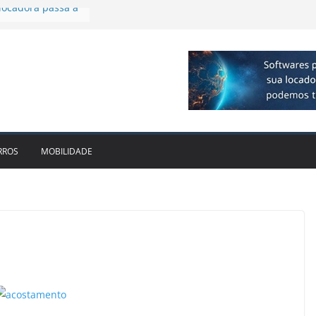
plia presença no
agos
vo bate recorde
1bi no 2T26 e
to
am parceria para
e veículos
locadora passa a
RROS
MOBILIDADE