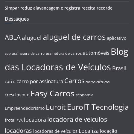
Simpar reduz alavancagem e registra receita recorde
Destaques
aluguel de carros
ABLA
aluguel
aplicativo
Blog
automóveis
assinatura de carros
assinatura de carro
app
das Locadoras de Veículos
Brasil
Carros
carro por assinatura
carro
carros elétricos
Easy Carros
crescimento
economia
EuroIT Tecnologia
Euroit
Empreendedorismo
locadora de veiculos
locadora
frota
IPVA
locadoras
Localiza
locação
locadoras de veículos