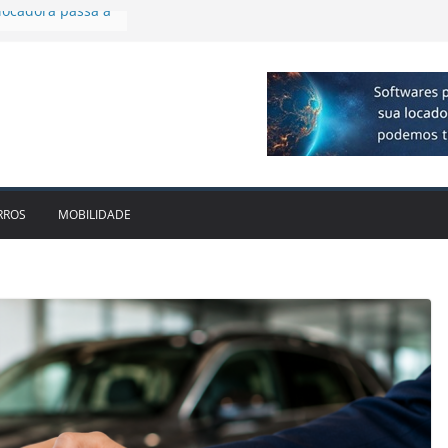
plia presença no
agos
vo bate recorde
1bi no 2T26 e
to
am parceria para
e veículos
locadora passa a
RROS
MOBILIDADE