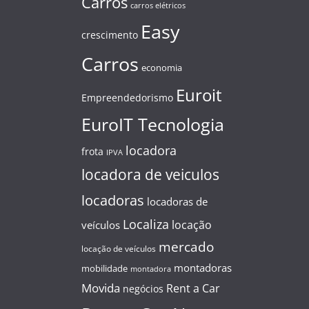
Carros
carros elétricos
Easy
crescimento
Carros
economia
Euroit
Empreendedorismo
EuroIT Tecnologia
locadora
frota
IPVA
locadora de veiculos
locadoras
locadoras de
Localiza
locação
veículos
mercado
locação de veículos
montadoras
mobilidade
montadora
Movida
Rent a Car
negócios