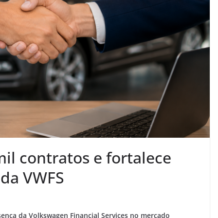
l contratos e fortalece
 da VWFS
sença da Volkswagen Financial Services no mercado