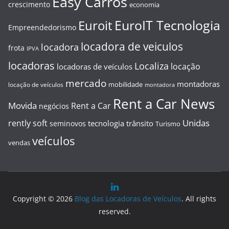
Easy Carros
crescimento
economia
EuroIT Tecnologia
Euroit
Empreendedorismo
locadora de veiculos
locadora
frota
IPVA
locadoras
Localiza
locação
locadoras de veículos
mercado
montadoras
mobilidade
locação de veículos
montadora
Rent a Car News
Movida
Rent a Car
negócios
Unidas
rently soft
tecnologia
trânsito
seminovos
Turismo
veículos
vendas
Copyright © 2026
Blog das Locadoras de Veículos
. All rights
reserved.