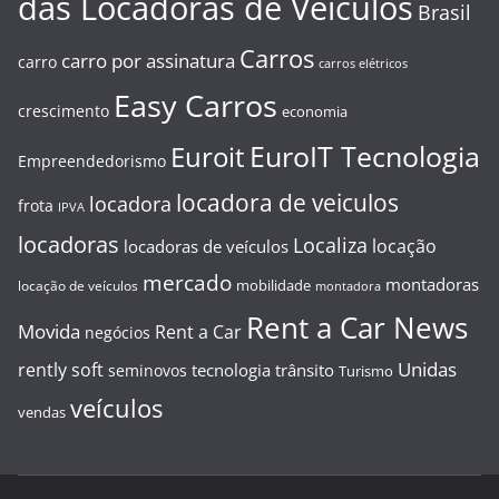
das Locadoras de Veículos
Brasil
Carros
carro por assinatura
carro
carros elétricos
Easy Carros
crescimento
economia
EuroIT Tecnologia
Euroit
Empreendedorismo
locadora de veiculos
locadora
frota
IPVA
locadoras
Localiza
locação
locadoras de veículos
mercado
montadoras
mobilidade
locação de veículos
montadora
Rent a Car News
Movida
Rent a Car
negócios
Unidas
rently soft
tecnologia
trânsito
seminovos
Turismo
veículos
vendas