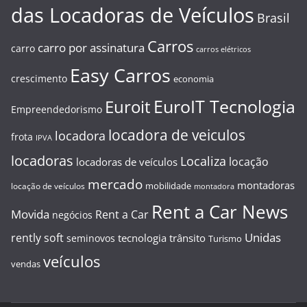
das Locadoras de Veículos
Brasil
Carros
carro por assinatura
carro
carros elétricos
Easy Carros
crescimento
economia
EuroIT Tecnologia
Euroit
Empreendedorismo
locadora de veiculos
locadora
frota
IPVA
locadoras
Localiza
locação
locadoras de veículos
mercado
montadoras
mobilidade
locação de veículos
montadora
Rent a Car News
Movida
Rent a Car
negócios
Unidas
rently soft
tecnologia
trânsito
seminovos
Turismo
veículos
vendas