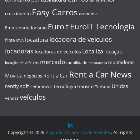
carros elétricos
Easy Carros
crescimento
economia
EuroIT Tecnologia
Euroit
Empreendedorismo
locadora de veiculos
locadora
frota
IPVA
locadoras
Localiza
locação
locadoras de veículos
mercado
montadoras
mobilidade
locação de veículos
montadora
Rent a Car News
Movida
Rent a Car
negócios
Unidas
rently soft
tecnologia
trânsito
seminovos
Turismo
veículos
vendas
Copyright © 2026
Blog das Locadoras de Veículos
. All rights