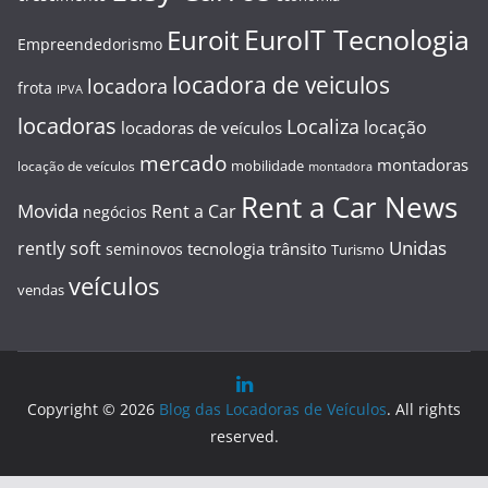
EuroIT Tecnologia
Euroit
Empreendedorismo
locadora de veiculos
locadora
frota
IPVA
locadoras
Localiza
locação
locadoras de veículos
mercado
montadoras
mobilidade
locação de veículos
montadora
Rent a Car News
Movida
Rent a Car
negócios
Unidas
rently soft
tecnologia
trânsito
seminovos
Turismo
veículos
vendas
Copyright © 2026
Blog das Locadoras de Veículos
. All rights
reserved.