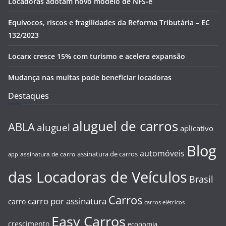
Locadoras adotam novo modelo de NFS-e
Equívocos, riscos e fragilidades da Reforma Tributária – EC
132/2023
Locarx cresce 15% com turismo e acelera expansão
Mudança nas multas pode beneficiar locadoras
Destaques
aluguel de carros
ABLA
aluguel
aplicativo
Blog
automóveis
assinatura de carros
assinatura de carro
app
das Locadoras de Veículos
Brasil
Carros
carro por assinatura
carro
carros elétricos
Easy Carros
crescimento
economia