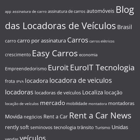
Blog
automóveis
assinatura de carros
assinatura de carro
app
das Locadoras de Veículos
Brasil
Carros
carro por assinatura
carro
carros elétricos
Easy Carros
crescimento
economia
EuroIT Tecnologia
Euroit
Empreendedorismo
locadora de veiculos
locadora
frota
IPVA
locadoras
Localiza
locação
locadoras de veículos
mercado
montadoras
mobilidade
locação de veículos
montadora
Rent a Car News
Movida
Rent a Car
negócios
Unidas
rently soft
tecnologia
trânsito
seminovos
Turismo
veículos
vendas