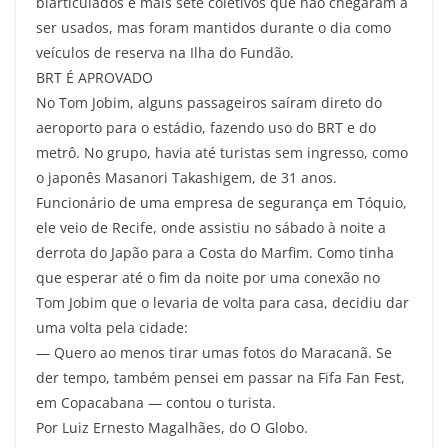
biarticulados e mais sete coletivos que não chegaram a
ser usados, mas foram mantidos durante o dia como
veículos de reserva na Ilha do Fundão.
BRT É APROVADO
No Tom Jobim, alguns passageiros saíram direto do
aeroporto para o estádio, fazendo uso do BRT e do
metrô. No grupo, havia até turistas sem ingresso, como
o japonês Masanori Takashigem, de 31 anos.
Funcionário de uma empresa de segurança em Tóquio,
ele veio de Recife, onde assistiu no sábado à noite a
derrota do Japão para a Costa do Marfim. Como tinha
que esperar até o fim da noite por uma conexão no
Tom Jobim que o levaria de volta para casa, decidiu dar
uma volta pela cidade:
— Quero ao menos tirar umas fotos do Maracanã. Se
der tempo, também pensei em passar na Fifa Fan Fest,
em Copacabana — contou o turista.
Por Luiz Ernesto Magalhães, do O Globo.