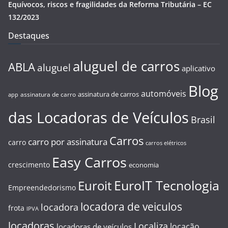
Equívocos, riscos e fragilidades da Reforma Tributária – EC
132/2023
Destaques
aluguel de carros
ABLA
aluguel
aplicativo
Blog
automóveis
assinatura de carros
assinatura de carro
app
das Locadoras de Veículos
Brasil
Carros
carro por assinatura
carro
carros elétricos
Easy Carros
crescimento
economia
EuroIT Tecnologia
Euroit
Empreendedorismo
locadora de veiculos
locadora
frota
IPVA
locadoras
Localiza
locação
locadoras de veículos