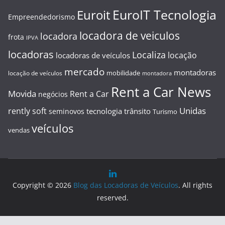
EuroIT Tecnologia
Euroit
Empreendedorismo
locadora de veiculos
locadora
frota
IPVA
locadoras
Localiza
locação
locadoras de veículos
mercado
montadoras
mobilidade
locação de veículos
montadora
Rent a Car News
Movida
Rent a Car
negócios
Unidas
rently soft
tecnologia
trânsito
seminovos
Turismo
veículos
vendas
Copyright © 2026
Blog das Locadoras de Veículos
. All rights
reserved.