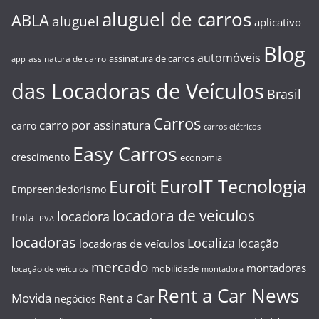
aluguel de carros
ABLA
aluguel
aplicativo
Blog
automóveis
assinatura de carros
assinatura de carro
app
das Locadoras de Veículos
Brasil
Carros
carro por assinatura
carro
carros elétricos
Easy Carros
crescimento
economia
EuroIT Tecnologia
Euroit
Empreendedorismo
locadora de veiculos
locadora
frota
IPVA
locadoras
Localiza
locação
locadoras de veículos
mercado
montadoras
mobilidade
locação de veículos
montadora
Rent a Car News
Movida
Rent a Car
negócios