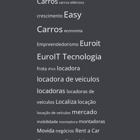
Carros
carros elétricos
Easy
crescimento
Carros
economia
Euroit
Empreendedorismo
EuroIT Tecnologia
locadora
frota
IPVA
locadora de veiculos
locadoras
locadoras de
Localiza
locação
veículos
mercado
locação de veículos
montadoras
mobilidade
montadora
Movida
Rent a Car
negócios