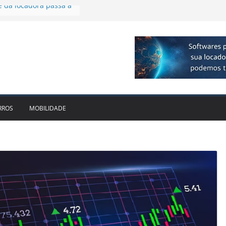
cido leva Localiza
aminhões ao Sul
e dois anos ganham
cado
dotam novo modelo de
scos e fragilidades da
utária – EC 132/2023
e da locadora passa a
RROS
MOBILIDADE