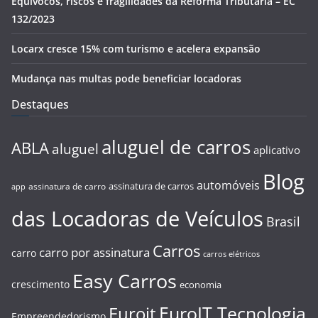
Equívocos, riscos e fragilidades da Reforma Tributária – EC
132/2023
Locarx cresce 15% com turismo e acelera expansão
Mudança nas multas pode beneficiar locadoras
Destaques
aluguel de carros
ABLA
aluguel
aplicativo
Blog
automóveis
assinatura de carros
assinatura de carro
app
das Locadoras de Veículos
Brasil
Carros
carro por assinatura
carro
carros elétricos
Easy Carros
crescimento
economia
EuroIT Tecnologia
Euroit
Empreendedorismo