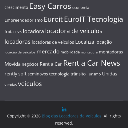
Easy Carros
crescimento
economia
EuroIT Tecnologia
Euroit
Empreendedorismo
locadora de veiculos
locadora
frota
IPVA
locadoras
Localiza
locação
locadoras de veículos
mercado
montadoras
mobilidade
locação de veículos
montadora
Rent a Car News
Movida
Rent a Car
negócios
Unidas
rently soft
tecnologia
trânsito
seminovos
Turismo
veículos
vendas
Copyright © 2026
Blog das Locadoras de Veículos
. All rights
reserved.