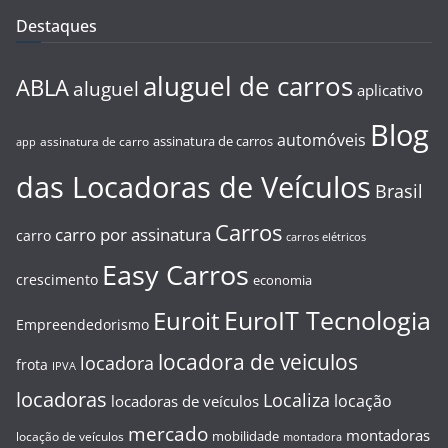
Destaques
aluguel de carros
ABLA
aluguel
aplicativo
Blog
automóveis
assinatura de carros
assinatura de carro
app
das Locadoras de Veículos
Brasil
Carros
carro por assinatura
carro
carros elétricos
Easy Carros
crescimento
economia
EuroIT Tecnologia
Euroit
Empreendedorismo
locadora de veiculos
locadora
frota
IPVA
locadoras
Localiza
locação
locadoras de veículos
mercado
montadoras
mobilidade
locação de veículos
montadora