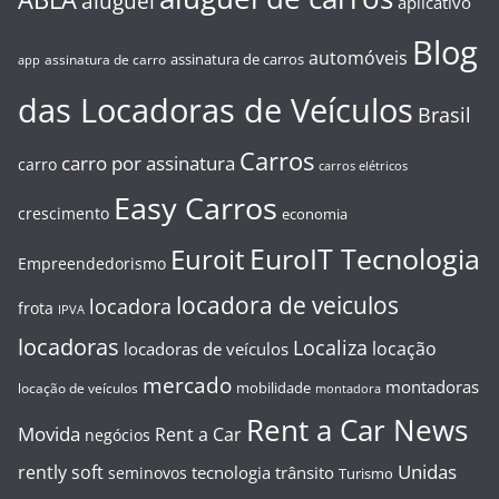
aluguel
aplicativo
Blog
automóveis
assinatura de carros
assinatura de carro
app
das Locadoras de Veículos
Brasil
Carros
carro por assinatura
carro
carros elétricos
Easy Carros
crescimento
economia
EuroIT Tecnologia
Euroit
Empreendedorismo
locadora de veiculos
locadora
frota
IPVA
locadoras
Localiza
locação
locadoras de veículos
mercado
montadoras
mobilidade
locação de veículos
montadora
Rent a Car News
Movida
Rent a Car
negócios
Unidas
rently soft
tecnologia
trânsito
seminovos
Turismo