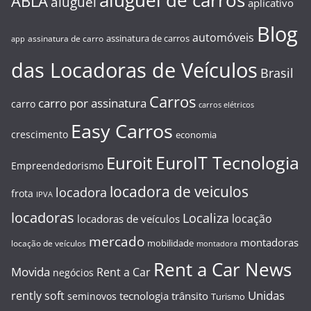
ABLA
aluguel
aplicativo
Blog
automóveis
assinatura de carros
assinatura de carro
app
das Locadoras de Veículos
Brasil
Carros
carro por assinatura
carro
carros elétricos
Easy Carros
crescimento
economia
EuroIT Tecnologia
Euroit
Empreendedorismo
locadora de veiculos
locadora
frota
IPVA
locadoras
Localiza
locação
locadoras de veículos
mercado
montadoras
mobilidade
locação de veículos
montadora
Rent a Car News
Movida
Rent a Car
negócios
Unidas
rently soft
tecnologia
trânsito
seminovos
Turismo