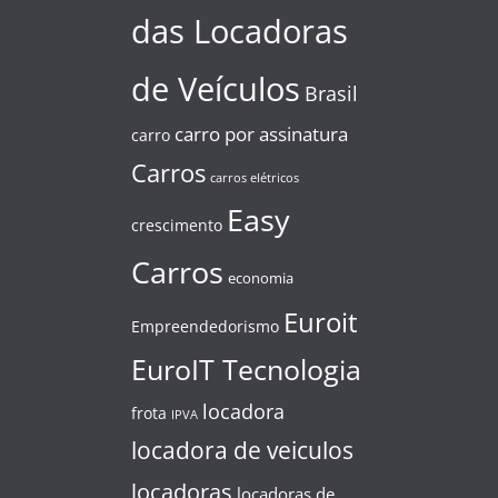
das Locadoras
de Veículos
Brasil
carro por assinatura
carro
Carros
carros elétricos
Easy
crescimento
Carros
economia
Euroit
Empreendedorismo
EuroIT Tecnologia
locadora
frota
IPVA
locadora de veiculos
locadoras
locadoras de