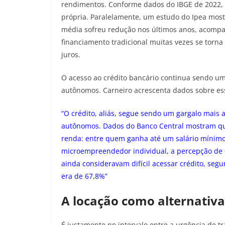
rendimentos. Conforme dados do IBGE de 2022, 
própria. Paralelamente, um estudo do Ipea most
média sofreu redução nos últimos anos, acompa
financiamento tradicional muitas vezes se torna 
juros.
O acesso ao crédito bancário continua sendo 
autônomos. Carneiro acrescenta dados sobre ess
“O crédito, aliás, segue sendo um gargalo mai
autônomos. Dados do Banco Central mostram que
renda: entre quem ganha até um salário mínimo
microempreendedor individual, a percepção de d
ainda consideravam difícil acessar crédito, se
era de 67,8%”
A locação como alternativa
É justamente no intervalo entre a urgência de t