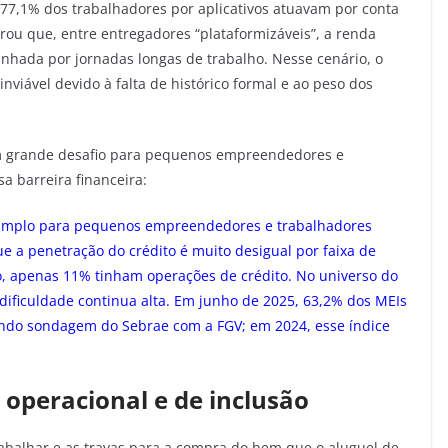
77,1% dos trabalhadores por aplicativos atuavam por conta
rou que, entre entregadores “plataformizáveis”, a renda
nhada por jornadas longas de trabalho. Nesse cenário, o
inviável devido à falta de histórico formal e ao peso dos
um grande desafio para pequenos empreendedores e
a barreira financeira:
s amplo para pequenos empreendedores e trabalhadores
 a penetração do crédito é muito desigual por faixa de
, apenas 11% tinham operações de crédito. No universo do
ificuldade continua alta. Em junho de 2025, 63,2% dos MEIs
gundo sondagem do Sebrae com a FGV; em 2024, esse índice
 operacional e de inclusão
rabalhar e as travas para a compra do bem que o aluguel de