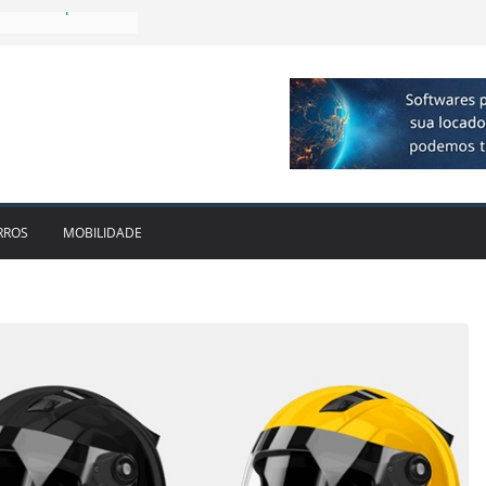
plia presença no
agos
vo bate recorde
1bi no 2T26 e
to
am parceria para
e veículos
locadora passa a
RROS
MOBILIDADE