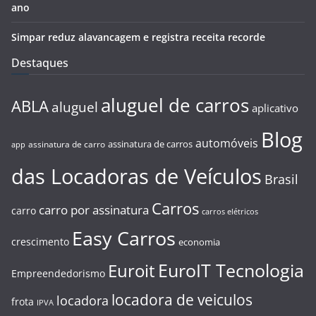
ano
Simpar reduz alavancagem e registra receita recorde
Destaques
aluguel de carros
ABLA
aluguel
aplicativo
Blog
automóveis
assinatura de carros
assinatura de carro
app
das Locadoras de Veículos
Brasil
Carros
carro por assinatura
carro
carros elétricos
Easy Carros
crescimento
economia
EuroIT Tecnologia
Euroit
Empreendedorismo
locadora de veiculos
locadora
frota
IPVA