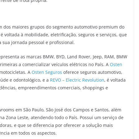
rente de frota própria.
um dos maiores grupos do segmento automotivo premium do
 voltada à mobilidade, eletrificação, seguros e serviços, que
 sua jornada pessoal e profissional.
representa as marcas BMW, BYD, Land Rover, Jeep, RAM, BMW
imeiras a comercializar veículos elétricos no País. A
Osten
motocicletas. A
Osten Seguros
oferece seguros automotivo,
saúde e odontológico, e a
REVO – Electric Revolution
, é voltada
idências, empreendimentos comerciais, shoppings e
wrooms em São Paulo, São José dos Campos e Santos, além
 na Zona Leste, atendendo todo o País. Possui um serviço de
ras, e que se diferencia por oferecer a solução mais
ncia em todos os aspectos.