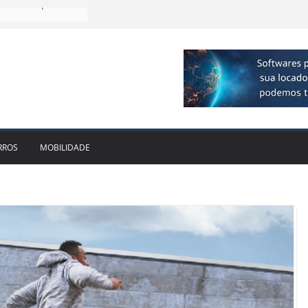
plia presença no
agos
vo bate recorde
1bi no 2T26 e
to
am parceria para
e veículos
locadora passa a
RROS
MOBILIDADE