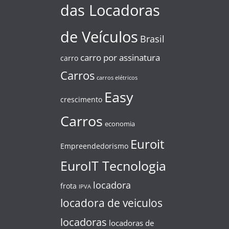
das Locadoras
de Veículos
Brasil
carro por assinatura
carro
Carros
carros elétricos
Easy
crescimento
Carros
economia
Euroit
Empreendedorismo
EuroIT Tecnologia
locadora
frota
IPVA
locadora de veiculos
locadoras
locadoras de