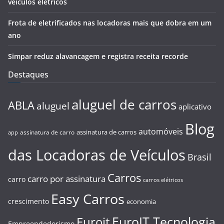
veículos elétricos
Frota de eletrificados nas locadoras mais que dobra em um
ano
Simpar reduz alavancagem e registra receita recorde
Destaques
aluguel de carros
ABLA
aluguel
aplicativo
Blog
automóveis
assinatura de carros
assinatura de carro
app
das Locadoras de Veículos
Brasil
Carros
carro por assinatura
carro
carros elétricos
Easy Carros
crescimento
economia
EuroIT Tecnologia
Euroit
Empreendedorismo