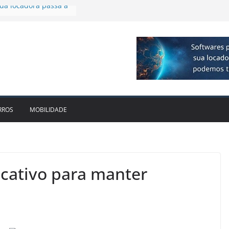
 R$ 1bi no 2T26 e
imento
irmam parceria para
o de veículos
executiva para o RJ e
ido leva Localiza
inhões ao Sul
da locadora passa a
RROS
MOBILIDADE
icativo para manter