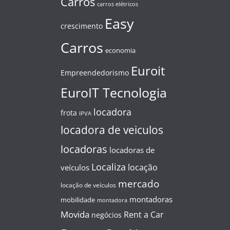
Carros
carros elétricos
Easy
crescimento
Carros
economia
Euroit
Empreendedorismo
EuroIT Tecnologia
locadora
frota
IPVA
locadora de veiculos
locadoras
locadoras de
Localiza
locação
veículos
mercado
locação de veículos
montadoras
mobilidade
montadora
Movida
Rent a Car
negócios