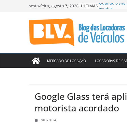
Pular
ÚLTIMAS
Localiza lucra
sexta-feira, agosto 7, 2026
para
acelera cresc
99 e Movida f
o
ampliar locaçã
conteúdo
ABLA contrata 
ES
Mercado aquec
Seminovos Cam
Quando o site 
vender
MERCADO DE LOCAÇÃO
LOCADORAS DE CA
Google Glass terá apl
motorista acordado
17/01/2014