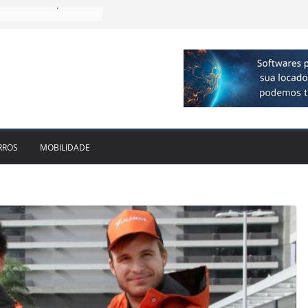
 R$ 1bi no 2T26 e
imento
irmam parceria para
o de veículos
executiva para o RJ e
ido leva Localiza
inhões ao Sul
da locadora passa a
RROS
MOBILIDADE