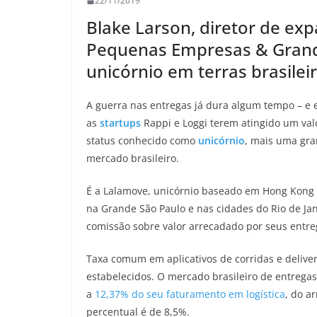
22/11/2019
Blake Larson, diretor de exp
Pequenas Empresas & Grande
unicórnio em terras brasileir
A guerra nas entregas já dura algum tempo – e 
as
startups
Rappi e Loggi terem atingido um val
status conhecido como
unicórnio
, mais uma gr
mercado brasileiro.
É a Lalamove, unicórnio baseado em Hong Kong c
na Grande São Paulo e nas cidades do Rio de Jan
comissão sobre valor arrecadado por seus entre
Taxa comum em aplicativos de corridas e deliv
estabelecidos. O mercado brasileiro de entrega
a
12,37% do seu faturamento em logística
, do a
percentual é de 8,5%.