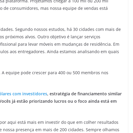
a plataforma. Projetamos chegar a 100 mil ou 200 mil
ro de consumidores, mas nossa equipe de vendas está
idades. Segundo nossos estudos, há 30 cidades com mais de
s próximos alvos. Outro objetivo é lançar serviços
ofissional para levar móveis em mudanças de residência. Em
ulos aos entregadores. Ainda estamos analisando em quais
il. A equipe pode crescer para 400 ou 500 membros nos
ólares com investidores
, estratégia de financiamento similar
Vocês já estão priorizando lucros ou o foco ainda está em
por aqui está mais em investir do que em colher resultados
 de nossa presença em mais de 200 cidades. Sempre olhamos