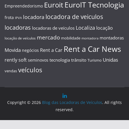
EuroIT Tecnologia
Euroit
Empreendedorismo
locadora de veiculos
locadora
frota
IPVA
locadoras
Localiza
locação
locadoras de veículos
mercado
montadoras
mobilidade
locação de veículos
montadora
Rent a Car News
Movida
Rent a Car
negócios
Unidas
rently soft
tecnologia
trânsito
seminovos
Turismo
veículos
vendas
Copyright © 2026
Blog das Locadoras de Veículos
. All rights
reserved.