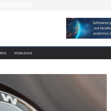
plia presença no
agos
vo bate recorde
1bi no 2T26 e
to
am parceria para
e veículos
locadora passa a
RROS
MOBILIDADE