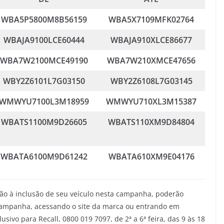
WBA5P5800M8B56159
WBA5X7109MFK02764
WBAJA9100LCE60444
WBAJA910XLCE86677
WBA7W2100MCE49190
WBA7W210XMCE47656
WBY2Z6101L7G03150
WBY2Z6108L7G03145
WMWYU7100L3M18959
WMWYU710XL3M15387
WBATS1100M9D26605
WBATS110XM9D84804
WBATA6100M9D61242
WBATA610XM9E04176
ão à inclusão de seu veículo nesta campanha, poderão
a campanha, acessando o site da marca ou entrando em
ivo para Recall, 0800 019 7097, de 2ª a 6ª feira, das 9 às 18