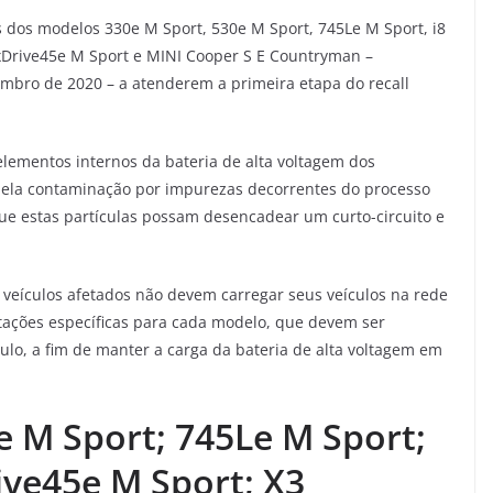
 dos modelos 330e M Sport, 530e M Sport, 745Le M Sport, i8
 xDrive45e M Sport e MINI Cooper S E Countryman –
embro de 2020 – a atenderem a primeira etapa do recall
elementos internos da bateria de alta voltagem dos
 pela contaminação por impurezas decorrentes do processo
que estas partículas possam desencadear um curto-circuito e
 veículos afetados não devem carregar seus veículos na rede
tações específicas para cada modelo, que devem ser
culo, a fim de manter a carga da bateria de alta voltagem em
 M Sport; 745Le M Sport;
ive45e M Sport; X3