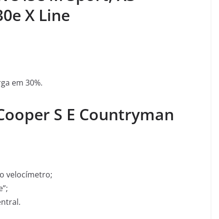
30e X Line
arga em 30%.
Cooper S E Countryman
o velocímetro;
e”;
ntral.