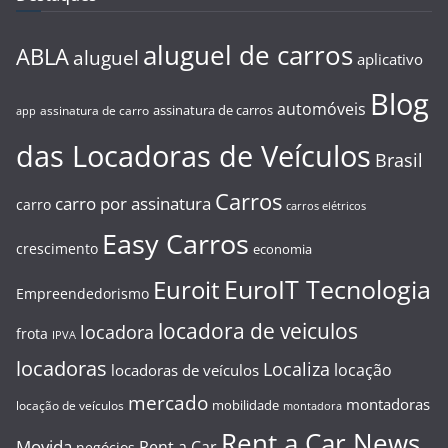
aluguel de carros
ABLA
aluguel
aplicativo
Blog
automóveis
assinatura de carros
assinatura de carro
app
das Locadoras de Veículos
Brasil
Carros
carro por assinatura
carro
carros elétricos
Easy Carros
crescimento
economia
EuroIT Tecnologia
Euroit
Empreendedorismo
locadora de veiculos
locadora
frota
IPVA
locadoras
Localiza
locação
locadoras de veículos
mercado
montadoras
mobilidade
locação de veículos
montadora
Rent a Car News
Movida
Rent a Car
negócios