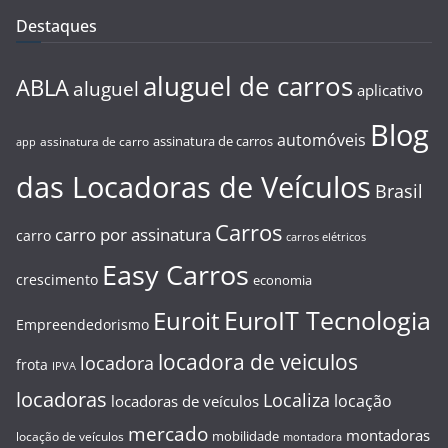
Destaques
aluguel de carros
ABLA
aluguel
aplicativo
Blog
automóveis
assinatura de carros
assinatura de carro
app
das Locadoras de Veículos
Brasil
Carros
carro por assinatura
carro
carros elétricos
Easy Carros
crescimento
economia
EuroIT Tecnologia
Euroit
Empreendedorismo
locadora de veiculos
locadora
frota
IPVA
locadoras
Localiza
locação
locadoras de veículos
mercado
montadoras
mobilidade
locação de veículos
montadora