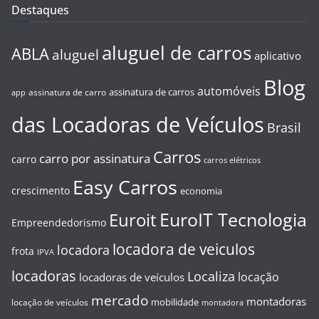
Destaques
aluguel de carros
ABLA
aluguel
aplicativo
Blog
automóveis
assinatura de carros
assinatura de carro
app
das Locadoras de Veículos
Brasil
Carros
carro por assinatura
carro
carros elétricos
Easy Carros
crescimento
economia
EuroIT Tecnologia
Euroit
Empreendedorismo
locadora de veiculos
locadora
frota
IPVA
locadoras
Localiza
locação
locadoras de veículos
mercado
montadoras
mobilidade
locação de veículos
montadora