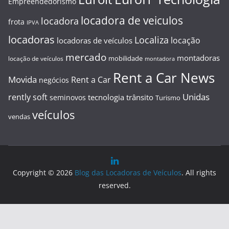
Empreendedorismo
locadora de veiculos
locadora
frota
IPVA
locadoras
Localiza
locação
locadoras de veículos
mercado
montadoras
mobilidade
locação de veículos
montadora
Rent a Car News
Movida
Rent a Car
negócios
Unidas
rently soft
tecnologia
trânsito
seminovos
Turismo
veículos
vendas
Copyright © 2026
Blog das Locadoras de Veículos
. All rights
reserved.