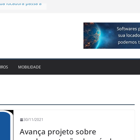
 R$ 1bi no 2T26 e
imento
irmam parceria para
o de veículos
executiva para o RJ e
ido leva Localiza
inhões ao Sul
da locadora passa a
RROS
MOBILIDADE
30/11/2021
Avança projeto sobre