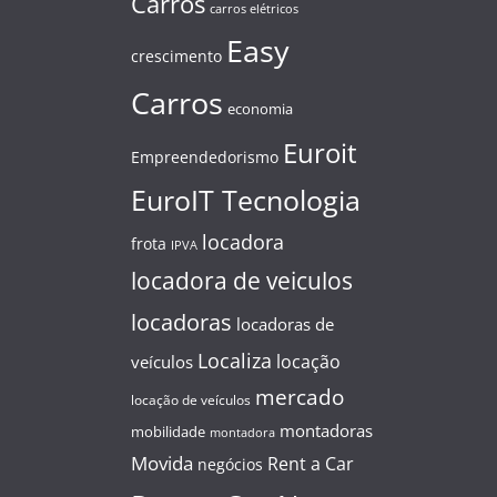
Carros
carros elétricos
Easy
crescimento
Carros
economia
Euroit
Empreendedorismo
EuroIT Tecnologia
locadora
frota
IPVA
locadora de veiculos
locadoras
locadoras de
Localiza
locação
veículos
mercado
locação de veículos
montadoras
mobilidade
montadora
Movida
Rent a Car
negócios