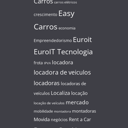
Carros
carros elétricos
Easy
crescimento
Carros
economia
Euroit
Empreendedorismo
EuroIT Tecnologia
locadora
frota
IPVA
locadora de veiculos
locadoras
locadoras de
Localiza
locação
veículos
mercado
locação de veículos
montadoras
mobilidade
montadora
Movida
Rent a Car
negócios