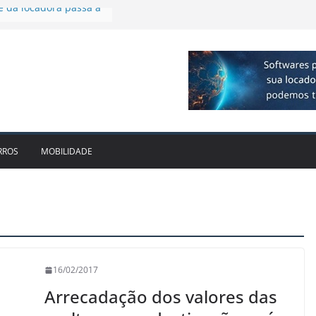
cido leva Localiza
aminhões ao Sul
e dois anos ganham
cado
dotam novo modelo de
scos e fragilidades da
utária – EC 132/2023
e da locadora passa a
RROS
MOBILIDADE
16/02/2017
Arrecadação dos valores das