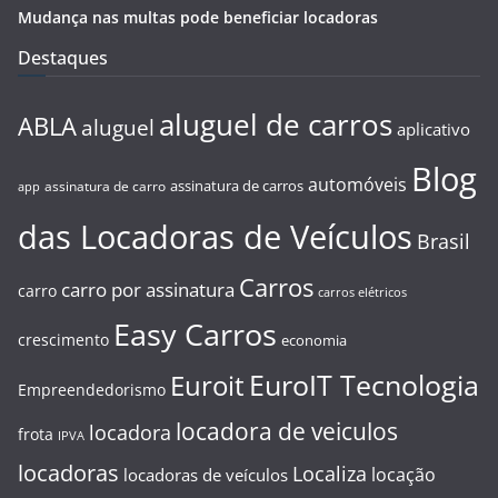
Mudança nas multas pode beneficiar locadoras
Destaques
aluguel de carros
ABLA
aluguel
aplicativo
Blog
automóveis
assinatura de carros
assinatura de carro
app
das Locadoras de Veículos
Brasil
Carros
carro por assinatura
carro
carros elétricos
Easy Carros
crescimento
economia
EuroIT Tecnologia
Euroit
Empreendedorismo
locadora de veiculos
locadora
frota
IPVA
locadoras
Localiza
locação
locadoras de veículos