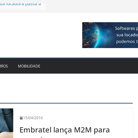
 R$ 1bi no 2T26 e
imento
irmam parceria para
o de veículos
executiva para o RJ e
ido leva Localiza
inhões ao Sul
da locadora passa a
RROS
MOBILIDADE
15/04/2016
Embratel lança M2M para