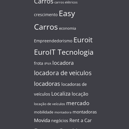
Carros
carros elétricos
Easy
crescimento
Carros
economia
Euroit
Empreendedorismo
EuroIT Tecnologia
locadora
frota
IPVA
locadora de veiculos
locadoras
locadoras de
Localiza
locação
veículos
mercado
locação de veículos
montadoras
mobilidade
montadora
Movida
Rent a Car
negócios